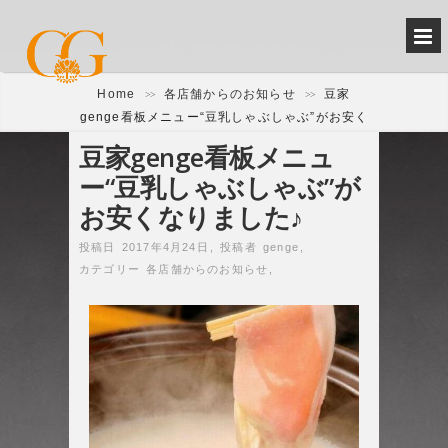
Home
各店舗からのお知らせ
豆家
>>
>>
genge看板メニュー“豆乳しゃぶしゃぶ”がお安く
なりました♪
豆家genge看板メニュ
ー“豆乳しゃぶしゃぶ”が
お安くなりました♪
投稿日 2017年4月24日
,
投稿者
genge
,
カテゴリー
各店舗からのお知らせ
,