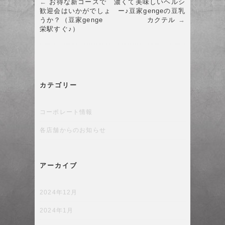
c
itt
e
←
お得な新コースで
濃くて美味しいヘルシ
歓迎会はいかがでしょ
ー♪豆家gengeの豆乳
e
er
うか？（豆家genge
カクテル
→
b
栄駅すぐ♪）
o
o
k
カテゴリー
コーポレート情報
各店舗からのお知らせ
アーカイブ
2024年12月
2024年1月