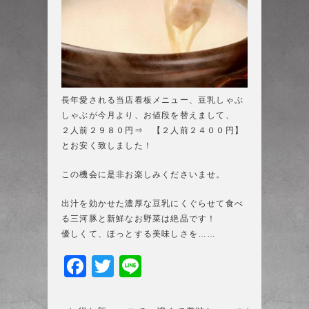
長年愛される当店看板メニュー、豆乳しゃぶ
しゃぶが今月より、お値段を替えまして、
２人前２９８０円⇒ 【２人前２４００円】
とお安く致しました！
この機会に是非お楽しみくださいませ。
出汁を効かせた濃厚な豆乳にくぐらせて食べ
る三河豚と新鮮なお野菜は絶品です！
優しくて、ほっとする美味しさを……
F
T
Li
a
w
n