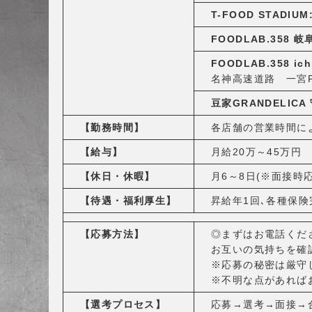
T-FOOD STADIUM
FOODLAB.358 岐
FOODLAB.358 ich
名神高速道路 一宮
豆家GRANDELICA
【勤務時間】
各店舗の営業時間に
【給与
】
月給20万～45万円
【休日・休暇】
月6～8日(※面接時
【待遇・福利厚生】
昇給年1回､各種保険
【応募方法】
◎まずはお電話くださ
お互いの気持ちを確
※応募の秘密は厳守
※不明な点があれば
【選考プロセス】
応募→選考→面接→