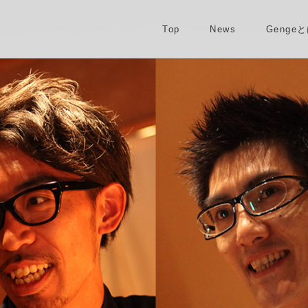
Top
News
Genge