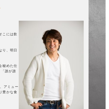
す
そこには飲
なり、明日
を秘めた仕
く「誰が誰
や、アミュー
り豊かな食