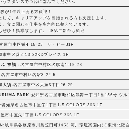
いうスタンスでつねに臨んでください｡
経験が1年以上ある方歓迎！
として、キャリアアップを目指される方も支援します。
く、食に関わる仕事を多角的に整えています。
もぜひ！指導致します｡ ※第二新卒も歓迎
古屋市中区栄4-15-23 ザ・ビーB1F
市中区葵2-13-22KDプレイス 1F
うふ 福福
：名古屋市中村区名駅南1-19-23
：名古屋市中村区名駅3-22-5
屋大須:
名古屋市中区大須3丁目26-29
URUMA PARK:
愛知県名古屋市昭和区鶴舞一丁目1番156号 ツ
:
愛知県名古屋市中区栄1丁目1-5 COLORS.366 1F
市中区栄1丁目1-5 COLORS.366 1F
N:
岐阜県各務原市川島笠田町1453 河川環境楽園内(※東海北陸自