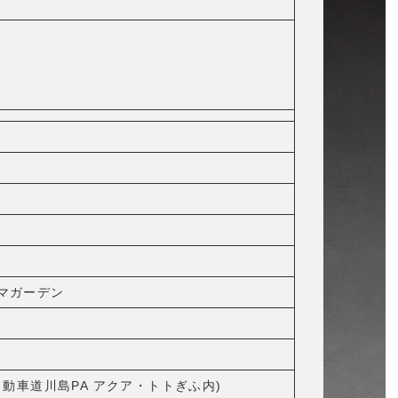
ルマガーデン
動車道川島PA アクア・トトぎふ内)