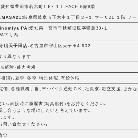
:
愛知県豊田市若宮町1-57-1 T-FACE B館8階
阜MASA21:
岐阜県岐阜市正木中１丁目２−１ マーサ21 １階 フ
inomiya PA:
愛知県一宮市千秋町塩尻字猫島30-１
PA下り内
 守山天子田店:
名古屋市守山区天子田4-902
より異なります
 ※経験･能力考慮
応相談)､夏季･冬季･特別休暇､有給休暇
完備､各種職務手当､車･バイク通勤ＯＫ､社員寮､独立支援､まか
い｡面接時に履歴書(写真貼付)をお持ちください｡
認し合うような場にしたいと考えています｡
します｡
お問い合わせください｡
合否