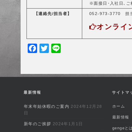
※面接日･入社日､ご
【連絡先/担当者】
052-973-3770 
オンライ
F
T
Li
a
w
n
c
itt
e
e
er
b
最新情報
サイトマ
o
o
年末年始休暇のご案内
2024年12月28
ホーム
k
日
最新情報
新年のご挨拶
2024年1月1日
gengeと