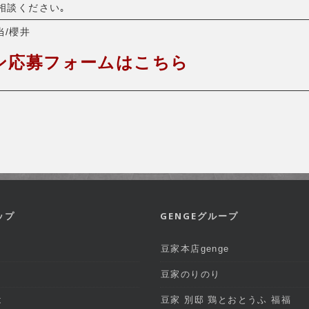
相談ください｡
担当/櫻井
ン応募フォームはこちら
ップ
GENGEグループ
豆家本店genge
豆家のりのり
は
豆家 別邸 鶏とおとうふ 福福