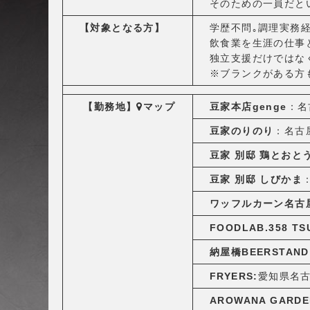
そのための一員だと
【対象となる方】
学歴不問｡調理実務
飲食業を生涯の仕事
独立支援だけではな
※ブランクがある方
【勤務地】
マップ
豆家本店genge
：名
豆家のりのり
：名古屋
豆家 別邸 鶏とおと
豆家 別邸 しびかま
ワッフルカーン名古
FOODLAB.358 TS
納屋橋BEERSTAND
FRYERS:
愛知県名古屋
AROWANA GARDE