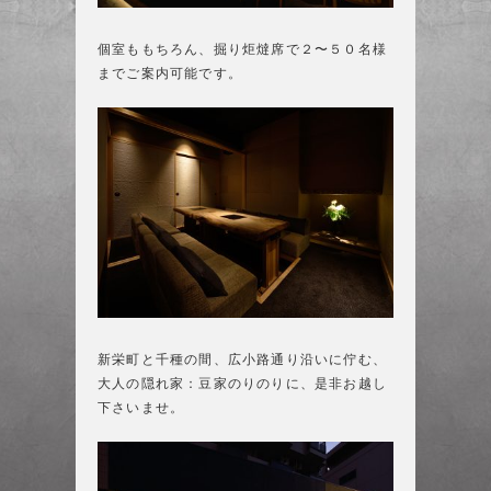
個室ももちろん、掘り炬燵席で２〜５０名様
までご案内可能です。
新栄町と千種の間、広小路通り沿いに佇む、
大人の隠れ家：豆家のりのりに、是非お越し
下さいませ。