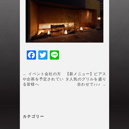
F
T
Li
a
w
n
c
itt
e
←
イベント会社の方
【新メニュー】ビアス
や企画を予定されてい
タ人気のグリルを盛り
e
er
る皆様へ
合わせで♪♪♪
→
b
o
o
カテゴリー
k