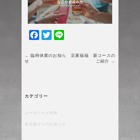
F
T
Li
a
w
n
c
itt
e
←
臨時休業のお知ら
豆家福福 新コースの
せ
ご紹介
→
e
er
b
o
o
カテゴリー
k
コーポレート情報
各店舗からのお知らせ