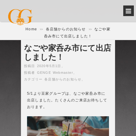
Home
各店舗からのお知らせ
なごや家
>>
>>
呑み市にて出店しました！
なごや家呑み市にて出店
しました！
投稿日 2020年5月1日
,
投稿者
GENGE Webmaster
,
カテゴリー
各店舗からのお知らせ
,
5/1より豆家グループは、
なごや家呑み市
に
出店しました。たくさんのご来店お待ちして
おります
。